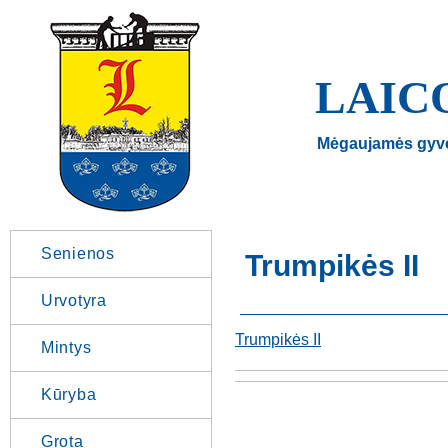
LAIC
Mėgaujamės gyv
Senienos
Trumpikės II
Urvotyra
Trumpikės II
Mintys
Kūryba
Grota