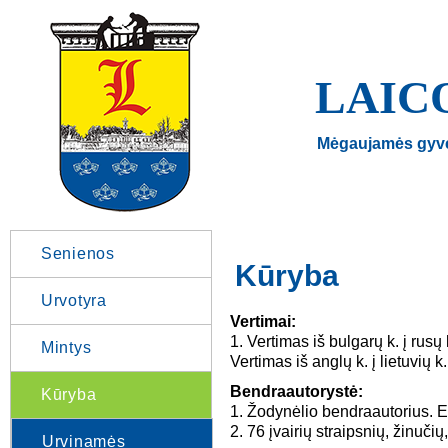
LAIC
Mėgaujamės gyv
Senienos
Kūryba
Urvotyra
Vertimai:
1. Vertimas iš bulgarų k. į
Mintys
Vertimas iš anglų k. į lietuvių
Bendraautorystė:
Kūryba
1. Žodynėlio bendraautorius. E
2. 76 įvairių straipsnių, žinuč
Urvinamės