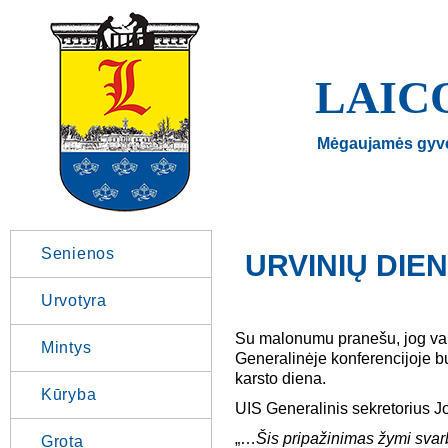
LAIC
Mėgaujamės gyv
Senienos
URVINIŲ DIE
Urvotyra
Su malonumu pranešu, jog va
Mintys
Generalinėje konferencijoje b
karsto diena.
Kūryba
UIS Generalinis sekretorius 
„…
Šis pripažinimas žymi svar
Grota