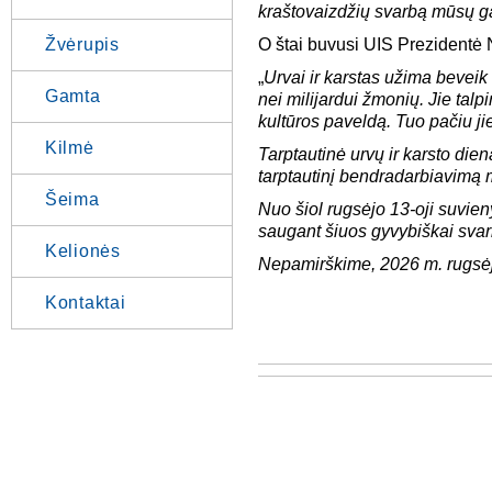
kraštovaizdžių svarbą mūsų ga
Žvėrupis
O štai buvusi UIS Prezidentė
„
Urvai ir karstas užima beveik
Gamta
nei milijardui žmonių. Jie talp
kultūros paveldą. Tuo pačiu ji
Kilmė
Tarptautinė urvų ir karsto dien
tarptautinį bendradarbiavimą 
Šeima
Nuo šiol rugsėjo 13-oji suvieny
saugant šiuos gyvybiškai svarb
Kelionės
Nepamirškime, 2026 m. rugsėjo
Kontaktai