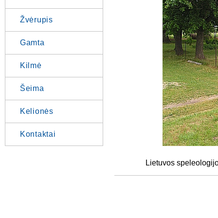
Žvėrupis
Gamta
Kilmė
Šeima
Kelionės
Kontaktai
Lietuvos speleologijo