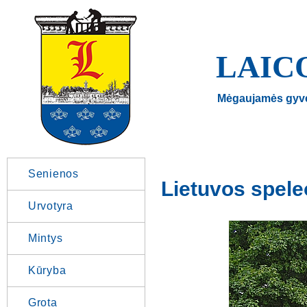
LAIC
Mėgaujamės gyv
Senienos
Lietuvos spele
Urvotyra
Mintys
Kūryba
Grota