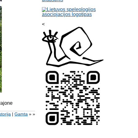
<
rajone
torija
|
Gamta
» »