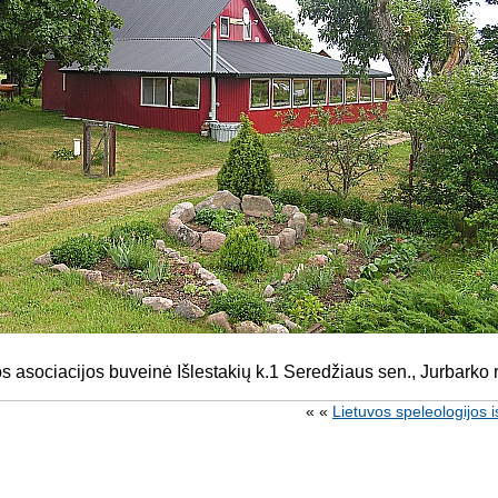
s asociacijos buveinė Išlestakių k.1 Seredžiaus sen., Jurbarko 
« «
Lietuvos speleologijos is