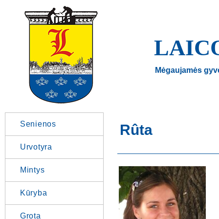
LAIC
Mėgaujamės gyv
Senienos
Rûta
Urvotyra
Mintys
Kūryba
Grota