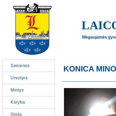
LAIC
Mėgaujamės gyv
Senienos
KONICA MINO
Urvotyra
Mintys
Kūryba
Grota