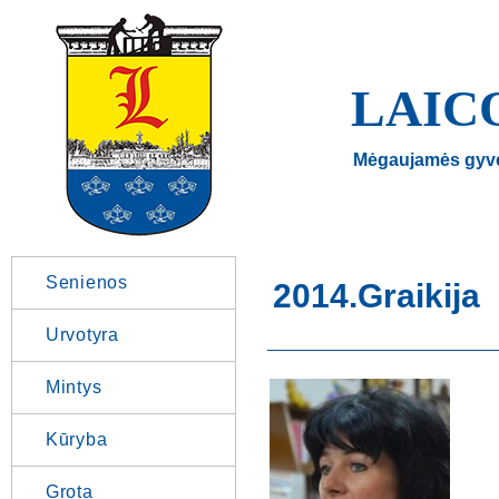
LAIC
Mėgaujamės gyv
Senienos
2014.Graikija
Urvotyra
Mintys
Kūryba
Grota