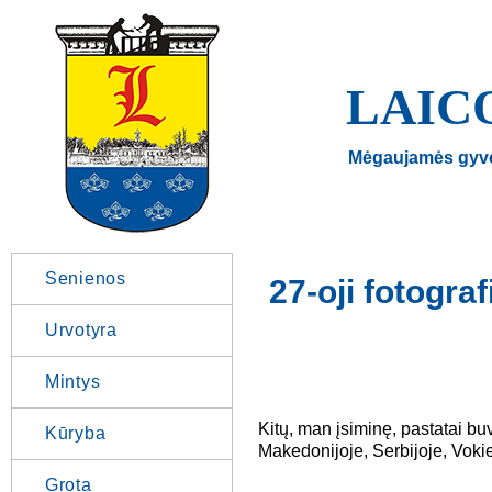
LAIC
Mėgaujamės gyv
Senienos
27-oji fotogra
Urvotyra
Mintys
Kitų, man įsiminę, pastatai buv
Kūryba
Makedonijoje, Serbijoje, Vokiet
Grota