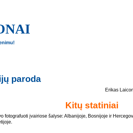
ONAI
enimu!
fijų paroda
Erikas Laic
Kitų statiniai
o fotografuoti įvairiose šalyse: Albanijoje, Bosnijoje ir Hercegov
ijoje.